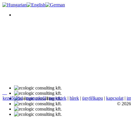
kezdőoldal
|
magunkról
|
projektek
|
hírek
|
ügyfélkapu
|
kapcsolat
|
im
© 2026 